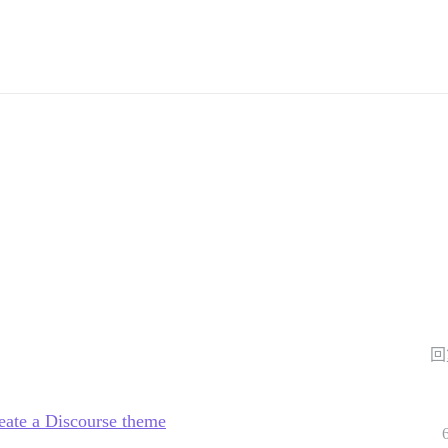
。
回
eate a Discourse theme