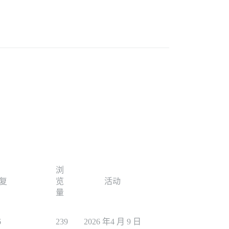
浏
复
览
活动
量
6
239
2026 年4 月 9 日