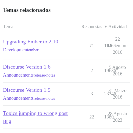
Temas relacionados
Tema
Respuestas
Vistas
Actividad
22
Upgrading Ember to 2.10
71
11265
Diciembre
Development
ember
2016
Discourse Version 1.6
5 Agosto
2
19686
2016
Announcements
release-notes
Discourse Version 1.5
31 Marzo
3
23346
2016
Announcements
release-notes
Topics jumping to wrong post
28 Agosto
22
1380
2023
Bug