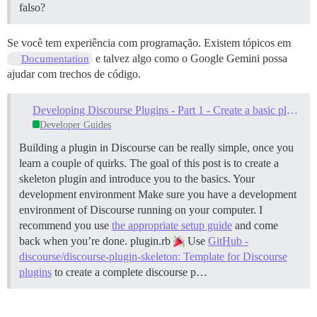
falso?
Se você tem experiência com programação. Existem tópicos em
e talvez algo como o Google Gemini possa
Documentation
ajudar com trechos de código.
Developing Discourse Plugins - Part 1 - Create a basic plugin
Developer Guides
Building a plugin in Discourse can be really simple, once you
learn a couple of quirks. The goal of this post is to create a
skeleton plugin and introduce you to the basics.
Your
development environment Make sure you have a development
environment of Discourse running on your computer. I
recommend you use
the appropriate setup guide
and come
back when you’re done.
plugin.rb
Use
GitHub -
discourse/discourse-plugin-skeleton: Template for Discourse
plugins
to create a complete discourse p…