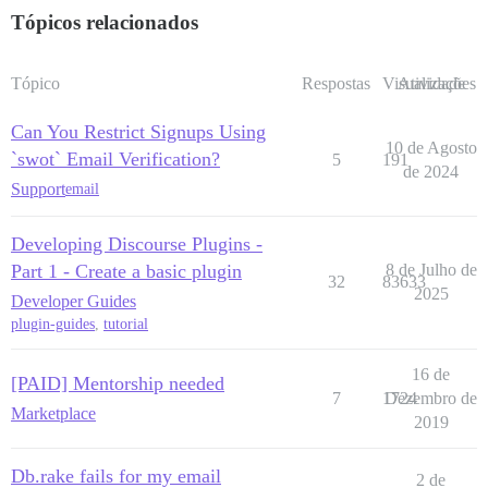
Tópicos relacionados
Tópico
Respostas
Visualizações
Atividade
Can You Restrict Signups Using
10 de Agosto
`swot` Email Verification?
5
191
de 2024
Support
email
Developing Discourse Plugins -
Part 1 - Create a basic plugin
8 de Julho de
32
83633
2025
Developer Guides
plugin-guides
,
tutorial
16 de
[PAID] Mentorship needed
7
1724
Dezembro de
Marketplace
2019
Db.rake fails for my email
2 de