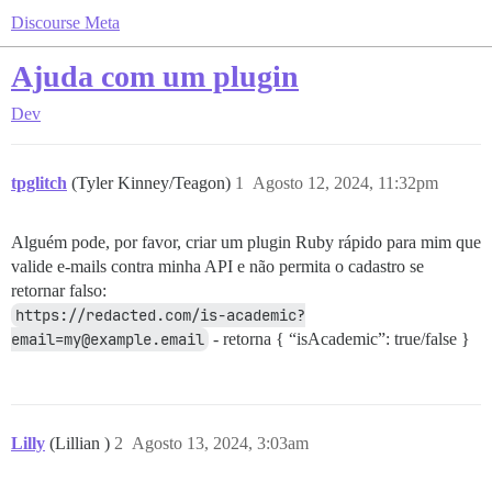
Discourse Meta
Ajuda com um plugin
Dev
tpglitch
(Tyler Kinney/Teagon)
1
Agosto 12, 2024, 11:32pm
Alguém pode, por favor, criar um plugin Ruby rápido para mim que
valide e-mails contra minha API e não permita o cadastro se
retornar falso:
https://redacted.com/is-academic?
email=my@example.email
- retorna { “isAcademic”: true/false }
Lilly
(Lillian )
2
Agosto 13, 2024, 3:03am