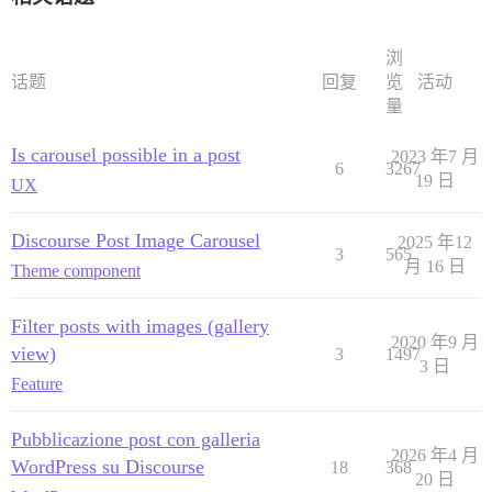
浏
话题
回复
览
活动
量
Is carousel possible in a post
2023 年7 月
6
3267
19 日
UX
Discourse Post Image Carousel
2025 年12
3
565
月 16 日
Theme component
Filter posts with images (gallery
2020 年9 月
view)
3
1497
3 日
Feature
Pubblicazione post con galleria
2026 年4 月
WordPress su Discourse
18
368
20 日