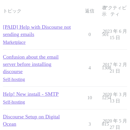
表
アクティビ
トピック
返信
示
ティ
[PAID] Help with Discourse not
2023 年 6 月
sending emails
0
501
15 日
Marketplace
Confusion about the email
server before installing
2017 年 2 月
4
1308
discourse
21 日
Self-hosting
Help! New install - SMTP
2020 年 3 月
10
1254
13 日
Self-hosting
Discourse Setup on Digital
2020 年 5 月
Ocean
3
815
27 日