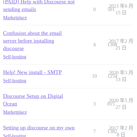
[PAID] Help with Discourse not
2023 年6 月
sending emails
0
501
15 日
Marketplace
Confusion about the email
server before installing
2017 年2 月
4
1308
discourse
21 日
Self-hosting
Help! New install - SMTP
2020 年3 月
10
1254
13 日
Self-hosting
Discourse Setup on Digital
2020 年5 月
Ocean
3
815
27 日
Marketplace
Setting up discourse on my own
2017 年2 月
7
1382
8 日
Self-hosting