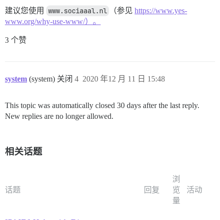
建议您使用
www.sociaaal.nl
（参见
https://www.yes-
www.org/why-use-www/）。
3 个赞
system
(system) 关闭
4
2020 年12 月 11 日 15:48
This topic was automatically closed 30 days after the last reply.
New replies are no longer allowed.
相关话题
浏
话题
回复
览
活动
量