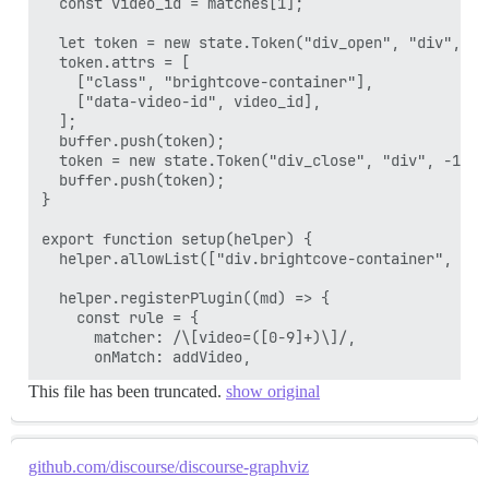
  const video_id = matches[1];

  let token = new state.Token("div_open", "div", 1);
  token.attrs = [

    ["class", "brightcove-container"],

    ["data-video-id", video_id],

  ];

  buffer.push(token);

  token = new state.Token("div_close", "div", -1);

  buffer.push(token);

}

export function setup(helper) {

  helper.allowList(["div.brightcove-container", "di
  helper.registerPlugin((md) => {

    const rule = {

      matcher: /\[video=([0-9]+)\]/,

This file has been truncated.
show original
github.com/discourse/discourse-graphviz