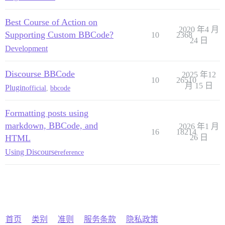
Best Course of Action on
2020 年4 月
Supporting Custom BBCode?
10
2368
24 日
Development
Discourse BBCode
2025 年12
10
26510
月 15 日
Plugin
official
,
bbcode
Formatting posts using
markdown, BBCode, and
2026 年1 月
16
18214
HTML
26 日
Using Discourse
reference
首页
类别
准则
服务条款
隐私政策