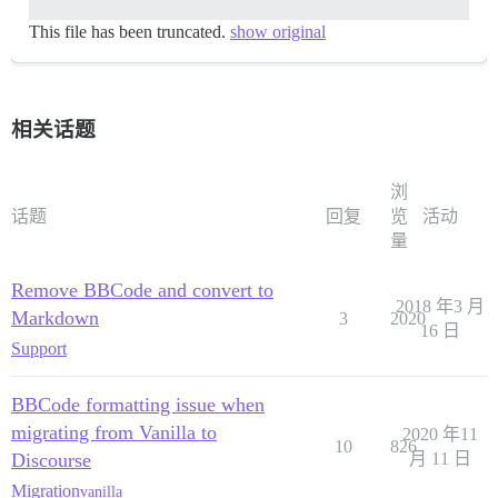
This file has been truncated.
show original
相关话题
浏
话题
回复
览
活动
量
Remove BBCode and convert to
2018 年3 月
Markdown
3
2020
16 日
Support
BBCode formatting issue when
migrating from Vanilla to
2020 年11
10
826
Discourse
月 11 日
Migration
vanilla