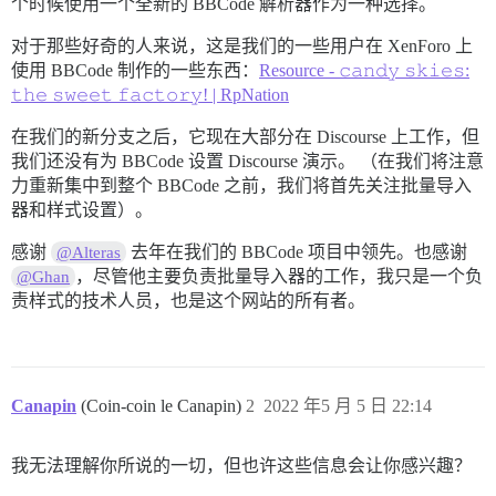
个时候使用一个全新的 BBCode 解析器作为一种选择。
对于那些好奇的人来说，这是我们的一些用户在 XenForo 上
使用 BBCode 制作的一些东西：
Resource - 𝚌𝚊𝚗𝚍𝚢 𝚜𝚔𝚒𝚎𝚜:
𝚝𝚑𝚎 𝚜𝚠𝚎𝚎𝚝 𝚏𝚊𝚌𝚝𝚘𝚛𝚢! | RpNation
在我们的新分支之后，它现在大部分在 Discourse 上工作，但
我们还没有为 BBCode 设置 Discourse 演示。 （在我们将注意
力重新集中到整个 BBCode 之前，我们将首先关注批量导入
器和样式设置）。
感谢
去年在我们的 BBCode 项目中领先。也感谢
@Alteras
，尽管他主要负责批量导入器的工作，我只是一个负
@Ghan
责样式的技术人员，也是这个网站的所有者。
Canapin
(Coin-coin le Canapin)
2
2022 年5 月 5 日 22:14
我无法理解你所说的一切，但也许这些信息会让你感兴趣？