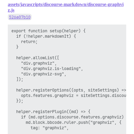
assets/javascripts/discourse-markdown/discourse-graphvi
z.js
526a07b10
export function setup(helper) {

  if (!helper.markdownIt) {

    return;

  }

  helper.allowList([

    "div.graphviz",

    "div.graphviz.is-loading",

    "div.graphviz-svg",

  ]);

  helper.registerOptions((opts, siteSettings) => {

    opts.features.graphviz = siteSettings.discourse
  });

  helper.registerPlugin((md) => {

    if (md.options.discourse.features.graphviz) {

      md.block.bbcode.ruler.push("graphviz", {

        tag: "graphviz",
