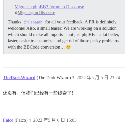
Migrate a phpBB3 forum to Discourse
Migrating to Discourse
Thanks
for all your feedback. A PR is definitely
@Canapin
welcome! Also, a small teaser: We are working on a solution
which should make all imports – not just phpBB – a lot better,
faster, easier to customize and get rid of those pesky problems
with the BBCode conversion…
TheDarkWizard
(The Dark Wizard)
3
2022 年5 月 5 日 23:24
还没有，但我们已经有一些线索了！
Falco
(Falco)
4
2022 年5 月 6 日 15:03