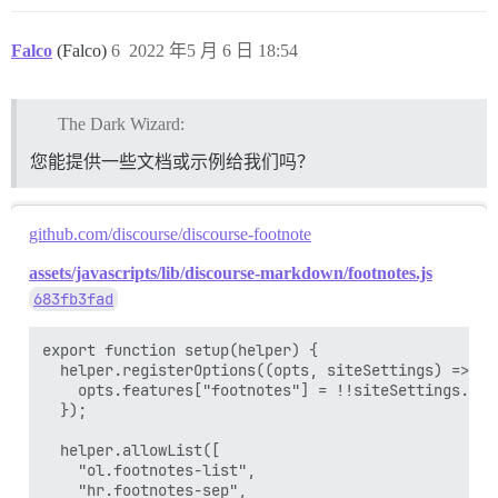
Falco
(Falco)
6
2022 年5 月 6 日 18:54
The Dark Wizard:
您能提供一些文档或示例给我们吗？
github.com/discourse/discourse-footnote
assets/javascripts/lib/discourse-markdown/footnotes.js
683fb3fad
export function setup(helper) {

  helper.registerOptions((opts, siteSettings) => {

    opts.features["footnotes"] = !!siteSettings.ena
  });

  helper.allowList([

    "ol.footnotes-list",

    "hr.footnotes-sep",
