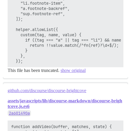
    "li.footnote-item",

    "a.footnote-backref",

    "sup.footnote-ref",

  ]);

  helper.allowList({

    custom(tag, name, value) {

      if ((tag === "a" || tag === "li") && name === 
        return !!value.match(/^fn(ref)?\d+$/);

      }

    },

This file has been truncated.
show original
github.com/discourse/discourse-brightcove
assets/javascripts/lib/discourse-markdown/discourse-brigh
tcove.js.es6
2a601490a
function addVideo(buffer, matches, state) {
