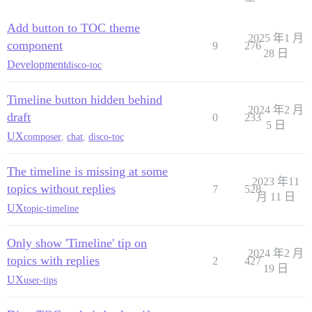
Add button to TOC theme
2025 年1 月
component
9
276
28 日
Development
disco-toc
Timeline button hidden behind
2024 年2 月
draft
0
233
5 日
UX
composer
,
chat
,
disco-toc
The timeline is missing at some
2023 年11
topics without replies
7
528
月 11 日
UX
topic-timeline
Only show 'Timeline' tip on
2024 年2 月
topics with replies
2
427
19 日
UX
user-tips