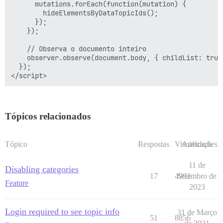
      mutations.forEach(function(mutation) {

        hideElementsByDataTopicIds();

      });

    });

    // Observa o documento inteiro

    observer.observe(document.body, { childList: true
  });

Tópicos relacionados
Tópico
Respostas
Visualizações
Atividade
11 de
Disabling categories
17
4993
Setembro de
Feature
2023
Login required to see topic info
31 de Março
51
8856