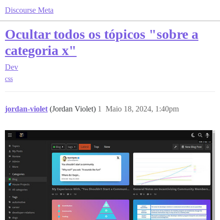
Discourse Meta
Ocultar todos os tópicos "sobre a
categoria x"
Dev
css
jordan-violet
(Jordan Violet)
1
Maio 18, 2024, 1:40pm