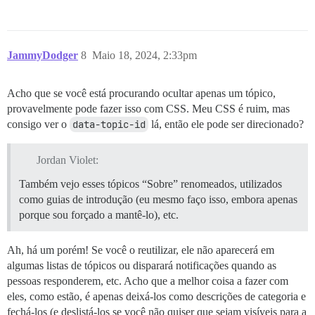
JammyDodger
8
Maio 18, 2024, 2:33pm
Acho que se você está procurando ocultar apenas um tópico,
provavelmente pode fazer isso com CSS. Meu CSS é ruim, mas
consigo ver o
data-topic-id
lá, então ele pode ser direcionado?
Jordan Violet:
Também vejo esses tópicos “Sobre” renomeados, utilizados
como guias de introdução (eu mesmo faço isso, embora apenas
porque sou forçado a mantê-lo), etc.
Ah, há um porém! Se você o reutilizar, ele não aparecerá em
algumas listas de tópicos ou disparará notificações quando as
pessoas responderem, etc. Acho que a melhor coisa a fazer com
eles, como estão, é apenas deixá-los como descrições de categoria e
fechá-los (e deslistá-los se você não quiser que sejam visíveis para a