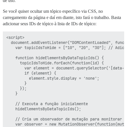
de uso.
Se você quiser ocultar um tópico específico via CSS, no
carregamento da página e daí em diante, isto fará o trabalho. Basta
adicionar seus IDs de tópico à lista de IDs de tópico:
<script>

  document.addEventListener("DOMContentLoaded", functi
    var topicIdsToHide = ["10", "20", "30"]; // Adici
    function hideElementsByDataTopicIds() {

      topicIdsToHide.forEach(function(id) {

        var element = document.querySelector('[data-t
        if (element) {

          element.style.display = 'none';

        }

      });

    }

    // Executa a função inicialmente

    hideElementsByDataTopicIds();

    // Cria um observador de mutação para monitorar a
    var observer = new MutationObserver(function(mutat