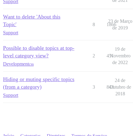
de 2021
Support
Want to delete 'About this
23 de Março
Topic'
8
1866
de 2019
Support
Possible to disable topics at top-
19 de
level category view?
2
451
Novembro
de 2022
Development
css
Hiding or muting specific topics
24 de
(from a category)
3
843
Outubro de
2018
Support
Início
Categorias
Diretrizes
Termos de Serviço