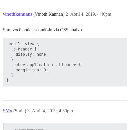
vinothkannans
(Vinoth Kannan)
2
Abril 4, 2019, 4:46pm
Sim, você pode escondê-lo via CSS abaixo
.mobile-view {

  .b-header {

    display: none;

  }

  .ember-application .d-header {

    margin-top: 0;

  }

SMx
(Sorin)
3
Abril 4, 2019, 4:50pm