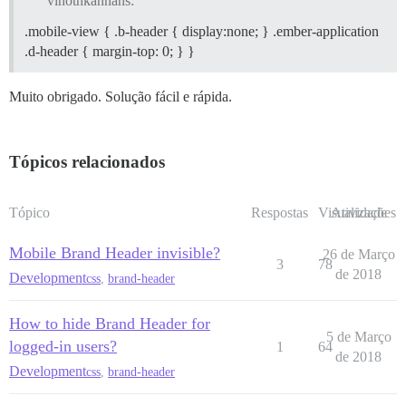
vinothkannans:
.mobile-view { .b-header { display:none; } .ember-application
.d-header { margin-top: 0; } }
Muito obrigado. Solução fácil e rápida.
Tópicos relacionados
Tópico
Respostas
Visualizações
Atividade
Mobile Brand Header invisible?
26 de Março
3
78
de 2018
Development
css
,
brand-header
How to hide Brand Header for
5 de Março
logged-in users?
1
64
de 2018
Development
css
,
brand-header