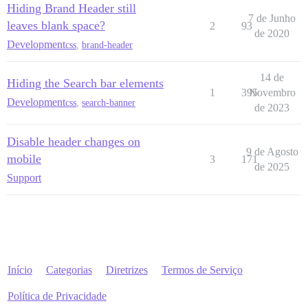
Hiding Brand Header still
7 de Junho
leaves blank space?
2
93
de 2020
Development
css
,
brand-header
14 de
Hiding the Search bar elements
1
395
Novembro
Development
css
,
search-banner
de 2023
Disable header changes on
9 de Agosto
mobile
3
171
de 2025
Support
Início
Categorias
Diretrizes
Termos de Serviço
Política de Privacidade