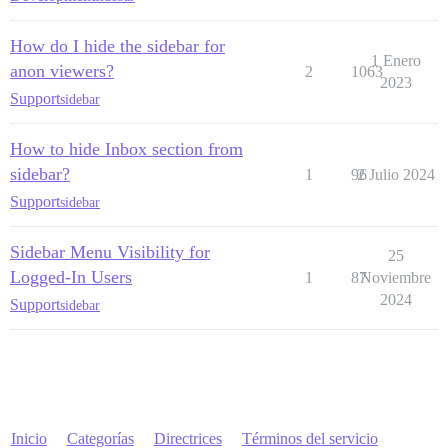
How do I hide the sidebar for
1 Enero
anon viewers?
2
1063
2023
Support
sidebar
How to hide Inbox section from
sidebar?
1
96
2 Julio 2024
Support
sidebar
Sidebar Menu Visibility for
25
Logged-In Users
1
87
Noviembre
2024
Support
sidebar
Inicio
Categorías
Directrices
Términos del servicio