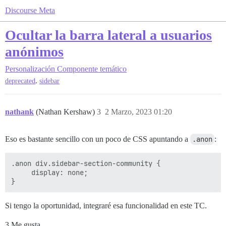
Discourse Meta
Ocultar la barra lateral a usuarios
anónimos
Personalización
Componente temático
,
deprecated
sidebar
nathank
(Nathan Kershaw)
3
2 Marzo, 2023 01:20
Eso es bastante sencillo con un poco de CSS apuntando a
.anon
:
.anon div.sidebar-section-community {

     display: none;

Si tengo la oportunidad, integraré esa funcionalidad en este TC.
3 Me gusta