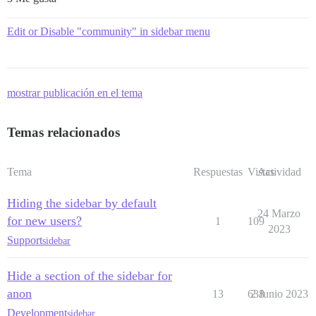
Edit or Disable "community" in sidebar menu
mostrar publicación en el tema
Temas relacionados
Tema
Respuestas
Vistas
Actividad
Hiding the sidebar by default
24 Marzo
for new users?
1
109
2023
Support
sidebar
Hide a section of the sidebar for
anon
13
638
2 Junio 2023
Development
sidebar