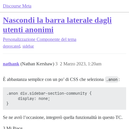
Discourse Meta
Nascondi la barra laterale dagli
utenti anonimi
Personalizzazione
Componente del tema
,
deprecated
sidebar
nathank
(Nathan Kershaw)
3
2 Marzo 2023, 1:20am
È abbastanza semplice con un po’ di CSS che seleziona
.anon
:
.anon div.sidebar-section-community {

     display: none;

Se ne avrò l’occasione, integrerò quella funzionalità in questo TC.
3 Mi Piace