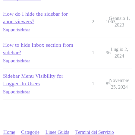
How do I hide the sidebar for
Gennaio 1,
anon viewers?
2
1063
2023
Support
sidebar
How to hide Inbox section from
Luglio 2,
sidebar?
1
96
2024
Support
sidebar
Sidebar Menu Visibility for
Novembre
Logged-In Users
1
85
25, 2024
Support
sidebar
Home
Categorie
Linee Guida
Termini del Servizio