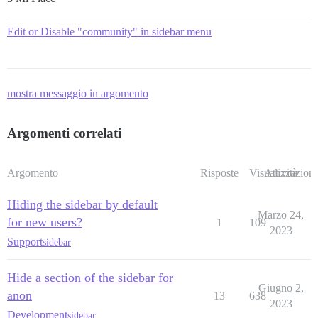
Edit or Disable "community" in sidebar menu
mostra messaggio in argomento
Argomenti correlati
Argomento
Risposte
Visualizzazioni
Attività
Hiding the sidebar by default
Marzo 24,
for new users?
1
109
2023
Support
sidebar
Hide a section of the sidebar for
Giugno 2,
anon
13
638
2023
Development
sidebar