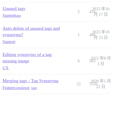
Unused tags
2023 年10
2
416
月 17 日
Support
tags
Auto delete of unused tags and
2023 年10
synonyms?
1
466
月 23 日
Support
Editing synonyms of a tag:
2022 年8 月
missing image
6
583
3 日
UX
Merging tags - Tag Synonyms
2020 年1 月
22
5556
22 日
Feature
completed
,
tags