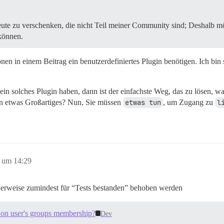
te zu verschenken, die nicht Teil meiner Community sind; Deshalb möc
können.
n in einem Beitrag ein benutzerdefiniertes Plugin benötigen. Ich bin si
n solches Plugin haben, dann ist der einfachste Weg, das zu lösen, wa
len etwas Großartiges? Nun, Sie müssen
etwas tun
, um Zugang zu
l
 um 14:29
cherweise zumindest für “Tests bestanden” behoben werden
d on user's groups membership?
Dev