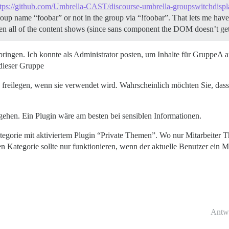
ttps://github.com/Umbrella-CAST/discourse-umbrella-groupswitchdispl
oup name “foobar” or not in the group via “!foobar”. That lets me have 
then all of the content shows (since sans component the DOM doesn’t 
 bringen. Ich konnte als Administrator posten, um Inhalte für GruppeA 
 dieser Gruppe
e freilegen, wenn sie verwendet wird. Wahrscheinlich möchten Sie, das
gehen. Ein Plugin wäre am besten bei sensiblen Informationen.
Kategorie mit aktiviertem Plugin “Private Themen”. Wo nur Mitarbeiter
n Kategorie sollte nur funktionieren, wenn der aktuelle Benutzer ein Mi
Antw