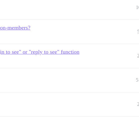
1
o non-members?
in to see" or "reply to see" function
5