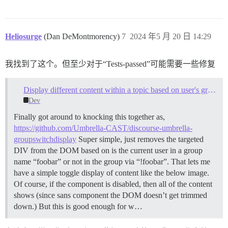
Heliosurge
(Dan DeMontmorency)
7
2024 年5 月 20 日 14:29
我找到了这个。但至少对于“Tests-passed”可能需要一些修复
Display different content within a topic based on user's groups membership?
Dev
Finally got around to knocking this together as,
https://github.com/Umbrella-CAST/discourse-umbrella-
groupswitchdisplay
Super simple, just removes the targeted
DIV from the DOM based on is the current user in a group
name “foobar” or not in the group via “!foobar”. That lets me
have a simple toggle display of content like the below image.
Of course, if the component is disabled, then all of the content
shows (since sans component the DOM doesn’t get trimmed
down.) But this is good enough for w…