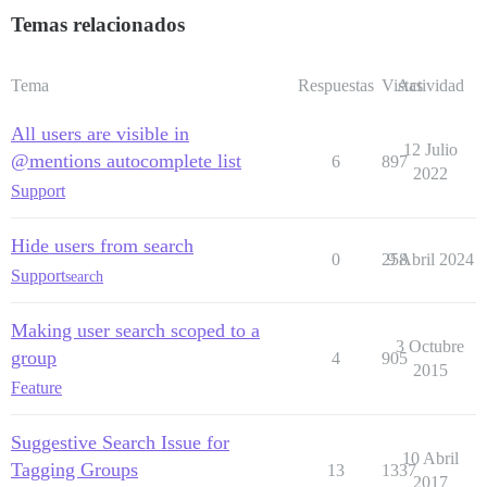
Temas relacionados
Tema
Respuestas
Vistas
Actividad
All users are visible in
12 Julio
@mentions autocomplete list
6
897
2022
Support
Hide users from search
0
258
9 Abril 2024
Support
search
Making user search scoped to a
3 Octubre
group
4
905
2015
Feature
Suggestive Search Issue for
10 Abril
Tagging Groups
13
1337
2017