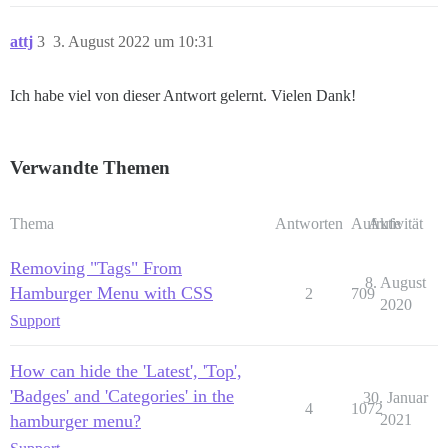
attj
3
3. August 2022 um 10:31
Ich habe viel von dieser Antwort gelernt. Vielen Dank!
Verwandte Themen
Thema
Antworten
Aufrufe
Aktivität
Removing "Tags" From
8. August
Hamburger Menu with CSS
2
709
2020
Support
How can hide the 'Latest', 'Top',
'Badges' and 'Categories' in the
30. Januar
4
1072
hamburger menu?
2021