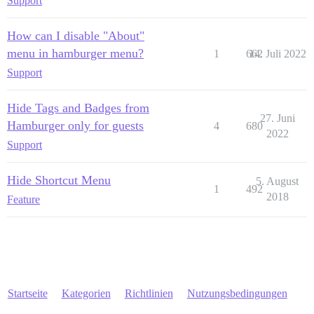
Support
How can I disable "About"
menu in hamburger menu?
1
662
14. Juli 2022
Support
Hide Tags and Badges from
27. Juni
Hamburger only for guests
4
680
2022
Support
Hide Shortcut Menu
5. August
1
492
2018
Feature
Startseite
Kategorien
Richtlinien
Nutzungsbedingungen