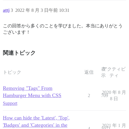
attj
3
2022 年 8 月 3 日午前 10:31
この回答から多くのことを学びました。本当にありがとう
ございます！
関連トピック
表
アクティビ
トピック
返信
示
ティ
Removing "Tags" From
2020 年 8 月
Hamburger Menu with CSS
2
709
8 日
Support
How can hide the 'Latest', 'Top',
'Badges' and 'Categories' in the
2021 年 1 月
4
1072