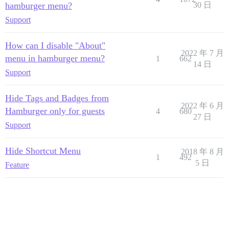
hamburger menu?
30 日
Support
How can I disable "About"
2022 年 7 月
menu in hamburger menu?
1
662
14 日
Support
Hide Tags and Badges from
2022 年 6 月
Hamburger only for guests
4
680
27 日
Support
Hide Shortcut Menu
2018 年 8 月
1
492
5 日
Feature