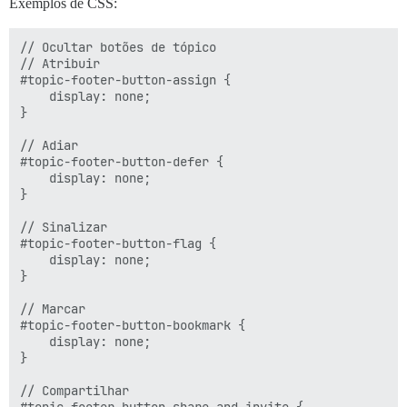
Exemplos de CSS:
// Ocultar botões de tópico

// Atribuir

#topic-footer-button-assign {

	display: none;

}

// Adiar

#topic-footer-button-defer {

	display: none;

}

// Sinalizar

#topic-footer-button-flag {

	display: none;

}

// Marcar

#topic-footer-button-bookmark {

	display: none;

}

// Compartilhar
