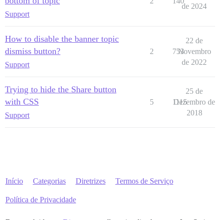
bottom of topic
2
140
de 2024
Support
How to disable the banner topic
22 de
dismiss button?
2
753
Novembro
de 2022
Support
Trying to hide the Share button
25 de
with CSS
5
1115
Dezembro de
2018
Support
Início
Categorias
Diretrizes
Termos de Serviço
Política de Privacidade