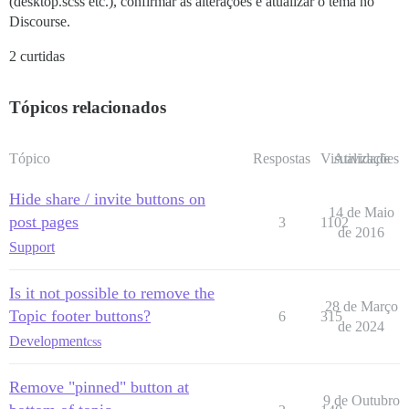
(desktop.scss etc.), confirmar as alterações e atualizar o tema no
Discourse.
2 curtidas
Tópicos relacionados
Tópico
Respostas
Visualizações
Atividade
Hide share / invite buttons on
14 de Maio
post pages
3
1102
de 2016
Support
Is it not possible to remove the
28 de Março
Topic footer buttons?
6
315
de 2024
Development
css
Remove "pinned" button at
9 de Outubro