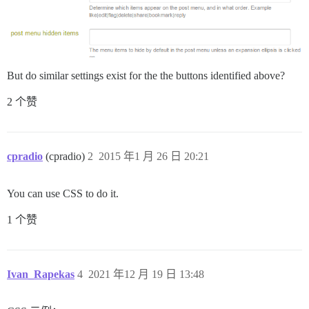
But do similar settings exist for the the buttons identified above?
2 个赞
cpradio
(cpradio)
2
2015 年1 月 26 日 20:21
You can use CSS to do it.
1 个赞
Ivan_Rapekas
4
2021 年12 月 19 日 13:48