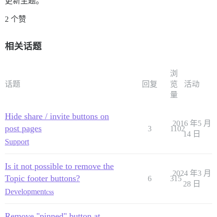
更新主题。
2 个赞
相关话题
浏
话题
回复
览
活动
量
Hide share / invite buttons on
2016 年5 月
post pages
3
1102
14 日
Support
Is it not possible to remove the
2024 年3 月
Topic footer buttons?
6
315
28 日
Development
css
Remove "pinned" button at