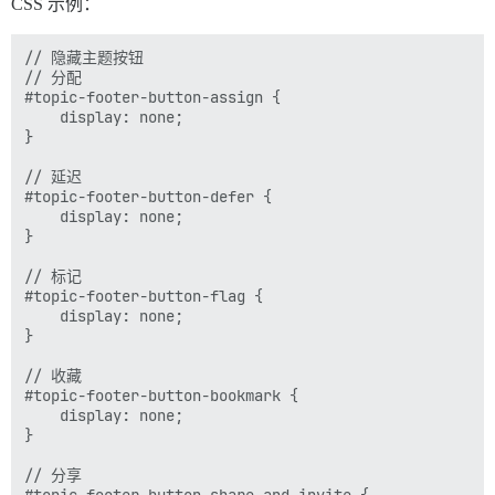
CSS 示例：
// 隐藏主题按钮

// 分配

#topic-footer-button-assign {

	display: none;

}

// 延迟

#topic-footer-button-defer {

	display: none;

}

// 标记

#topic-footer-button-flag {

	display: none;

}

// 收藏

#topic-footer-button-bookmark {

	display: none;

}

// 分享
