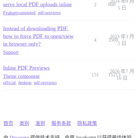
2024 年9 月
serve local PDF uploads inline
2
800
5 日
Feature
completed
,
pdf-previews
Instead of downloading PDF,
how to force PDF to open/view
2023 年3 月
4
3569
in browser only?
5 日
Support
Inline PDF Previews
2026 年7 月
151
15213
Theme component
16 日
official
,
desktop
,
pdf-previews
首页
类别
准则
服务条款
隐私政策
由
Discourse
提供技术支持，启用 JavaScript 以获得最佳体验