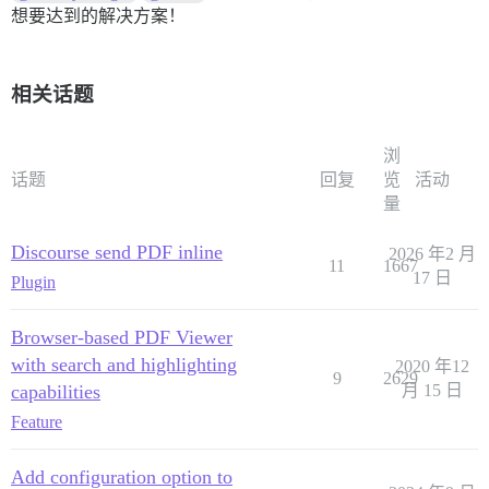
想要达到的解决方案！
相关话题
浏
话题
回复
览
活动
量
Discourse send PDF inline
2026 年2 月
11
1667
17 日
Plugin
Browser-based PDF Viewer
with search and highlighting
2020 年12
9
2629
capabilities
月 15 日
Feature
Add configuration option to