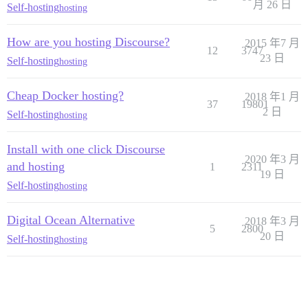
月 26 日
Self-hosting
hosting
How are you hosting Discourse?
2015 年7 月
12
3747
23 日
Self-hosting
hosting
Cheap Docker hosting?
2018 年1 月
37
19801
2 日
Self-hosting
hosting
Install with one click Discourse
2020 年3 月
and hosting
1
2311
19 日
Self-hosting
hosting
Digital Ocean Alternative
2018 年3 月
5
2800
20 日
Self-hosting
hosting