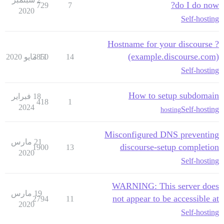
do I do now?
729
7
2020
Self-hosting
Hostname for your discourse ?
(example.discourse.com)
14
11 مايو 2020
3850
Self-hosting
How to setup subdomain
18 فبراير
418
1
2024
Self-hosting
hosting
Misconfigured DNS preventing
21 مارس
discourse-setup completion
1900
13
2020
Self-hosting
WARNING: This server does
19 مارس
not appear to be accessible at
2794
11
2020
Self-hosting