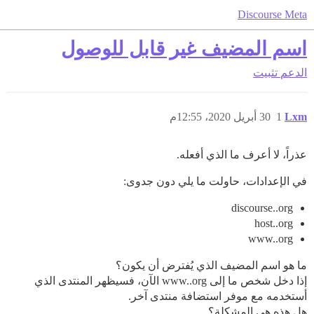
Discourse Meta
اسم المضيف غير قابل للوصول
الدعم
تثبيت
Lxm
1
30 أبريل 2020، 12:55م
عذراً، لا أعرف ما الذي أفعله.
في الإعدادات، حاولت ما يلي دون جدوى:
discourse..org
host..org
www..org
ما هو اسم المضيف الذي يُفترض أن يكون؟
إذا دخل شخص ما إلى www..org الآن، فسيظهر المنتدى الذي
أستخدمه مع موفر استضافة منتدى آخر.
هل هذه هي المشكلة؟