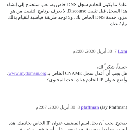
عادةً ما يكون للخادم سجل DNS خاص به، نعم. ستحتاج إلى إنشاء
هذا السجل قبل تثبيت Discourse. لا يعرف برنامج التثبيت من هو
مزود خدمة DNS الخاص بك، ولا توجد طريقة قياسية للقيام بذلك
نيابةً عنك.
Lxm
7
30 أبريل 2020، 2:00م
حسناً، شكراً لك،
هل يجب أن أعدل سجل CNAME الخاص بـ
www.mydomain.org
،
وأضع عنوان IP للخادم هناك تحت المحتوى؟
(Jay Pfaffman)
pfaffman
8
30 أبريل 2020، 2:07م
صحيح. يجب أن يحل اسم المضيف عنوان IP الخاص بخادمك. هذه
ليست معلومات سرية، حيث يجب على أي شخص يرغب في