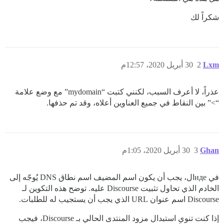
شكراً لك
Lxm
2
30 أبريل 2020، 12:57م
عذراً، لا أعرف السبب، لكنني كتبت “mydomain” مع وضع علامة
“>” بين النقاط في جميع العناوين أعلاه، وقد تم حذفها.
Ghan
3
30 أبريل 2020، 1:05م
في идеال، يجب أن يكون اسم المضيف اسم نطاق DNS يُوجّه إلى
الخادم الذي تحاول تثبيت Discourse عليه. توضح هذه التكوين لـ
Discourse اسم عنوان URL الذي يجب أن يستجيب له للطلبات.
إذا كنت تنوي استبدال مزود المنتدى الحالي بـ Discourse، فيجب