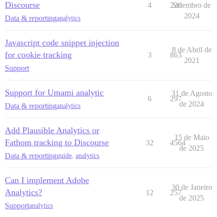
Discourse
4
220
Setembro de
2024
Data & reporting
analytics
Javascript code snippet injection
8 de Abril de
for cookie tracking
3
863
2021
Support
Support for Umami analytic
31 de Agosto
6
297
de 2024
Data & reporting
analytics
Add Plausible Analytics or
15 de Maio
Fathom tracking to Discourse
32
4564
de 2025
Data & reporting
guide
,
analytics
Can I implement Adobe
30 de Janeiro
Analytics?
12
257
de 2025
Support
analytics