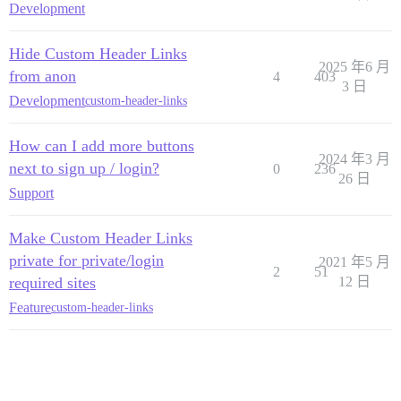
Development
Hide Custom Header Links
2025 年6 月
from anon
4
403
3 日
Development
custom-header-links
How can I add more buttons
2024 年3 月
next to sign up / login?
0
236
26 日
Support
Make Custom Header Links
private for private/login
2021 年5 月
2
51
required sites
12 日
Feature
custom-header-links