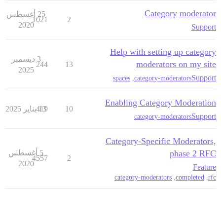
Category moderator
25 أغسطس
1021
2
2020
Support
Help with setting up category
3 ديسمبر
moderators on my site
244
13
2025
Support
spaces
,
category-moderators
Enabling Category Moderation
10
13 يناير 2025
419
Support
category-moderators
Category-Specific Moderators,
phase 2 RFC
5 أغسطس
4557
2
2020
Feature
category-moderators
,
completed
,
rfc