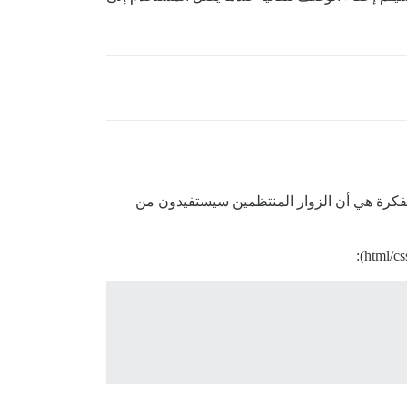
نسدلة للمستخدمين الجدد (مستوى الثقة 0) ويتم إخفاؤه للجميع. الفكرة هي أن الزوار المنتظمين سيستفيدون من