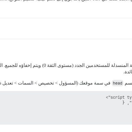
كما ذكرت دانييلا، نعرض وصف الفئة فقط في القائمة الم
ئدة.
قسم
head
في سمة موقعك (المسؤول > تخصيص > السمات > تعديل html/css):