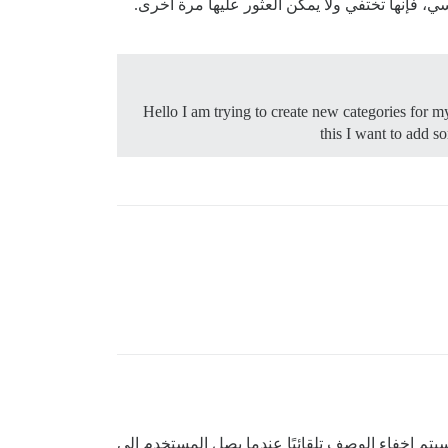
، فإنها تختفي ولا يمكن العثور عليها مرة أخرى.
Hello I am trying to create new categories for m
this I want to add 
م عرض الوصف في القائمة المنسدلة للمستخدمين الجدد فقط في TL0 الذين يحتاجون إلى تعلم كيفية تنظيم الموقع.\n\nسيتم إخفاء الوصف تلقائيًا عندما يصل المستخدم إلى