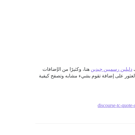
دليلين رسميين جيدين
هنا، وكثيرًا من الإضافات
ى GitHub). حاول العثور على إضافة تقوم بشيء مشابه وتصفح كيفية
discourse-tc-quote-