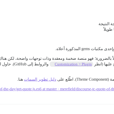
ة النتيجة
طويلاً
عليها (انظر
والروابط إل
Customization > Plugin
ع على
دليل تطوير السمات
هنا.
of-the-day/get-quote.js.es6 at master · merefield/discourse-tc-quote-of-