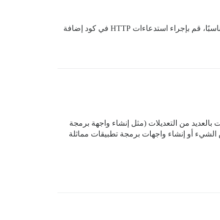
من المرجح أن تحتاج إلى كتابة بعض استدعاءات JavaScript AJAX في مكون السمة (Theme Component)، أو إذا كان ذلك مناسبًا، قم بإجراء استدعاءات HTTP في كود إضافة
في السابق، قمت بالعمل على نظام إدارة المحتوى Nodebb الخاص بمجتمع Nodejs. هناك، قمت بالعديد من التعديلات (مثل إنشاء واجهة برمجة
يو Vimeo، وغيرها الكثير). لذا أريد القيام بنفس الشيء أو إنشاء واجهات برمجة تطبيقات مماثلة