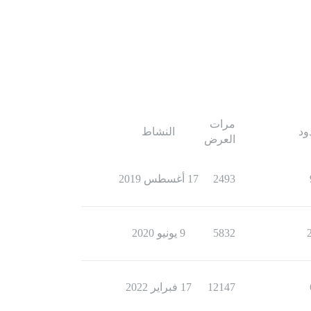
مرات
ود
النشاط
العرض
2493
17 أغسطس 2019
5832
9 يونيو 2020
12147
17 فبراير 2022