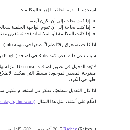
استخدم الواجهة الخلفية لإجراء المكالمة:
إذا كنت بحاجة إلى أن تكون آمنة،
إذا كنت بحاجة إلى أن تقوم الواجهة الخلفية بمعالج
إذا كانت المكالمة (أو المكالمات) قد تستغرق وقتًا 
إذا كانت تستغرق وقتًا طويلاً، ضعها في مهمة (Job).
سيستدعي ذلك بعض كود Ruby في إضافة (Plugin) وإحدى مكتبات gems المذكورة أعلاه.
لا يُعد الدخول في تطوير إضافات Discourse أمرًا سهلاً بالضرورة؛ فهو منصة ضخمة ومعقدة وذات توجهات واضحة، لكن هناك
مفتوحة المصدر الموجودة مسبقًا التي يمكنك الاطلاع 
حلها في الكود.
إذا كان التعديل سطحيًا، ففكر في استخدام مكون سمة (Theme Component). اطّل
اطّلع على أمثلة، مثل هذا المثال:
the-day (github.com)
(Rajeev .)
Rajeev
5
26 أغسطس 2021، 11:45ص