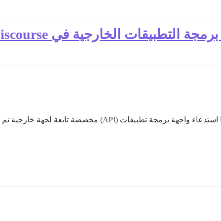
 التطبيقات الخارجية في Discourse
ابعة لجهة خارجية تم إنشاؤها باستخدام Node.js في Discourse؟