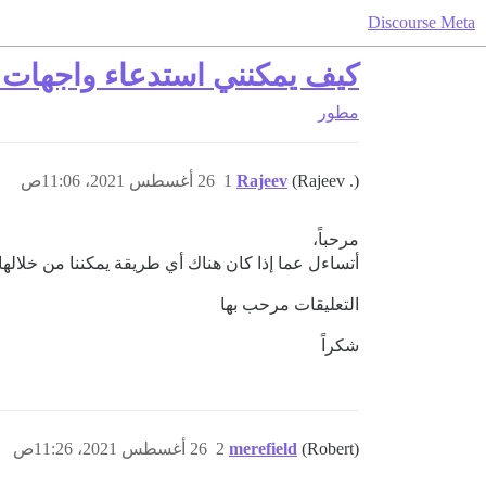
Discourse Meta
كيف يمكنني استدعاء واجهات برمجة
مطور
(Rajeev .)
Rajeev
1
26 أغسطس 2021، 11:06ص
مرحباً،
أتساءل عما إذا كان هناك أي طريقة يمكننا من خلالها استدعاء واجهة برمجة تطبيقات (API) مخصصة ت
التعليقات مرحب بها
شكراً
(Robert)
merefield
2
26 أغسطس 2021، 11:26ص