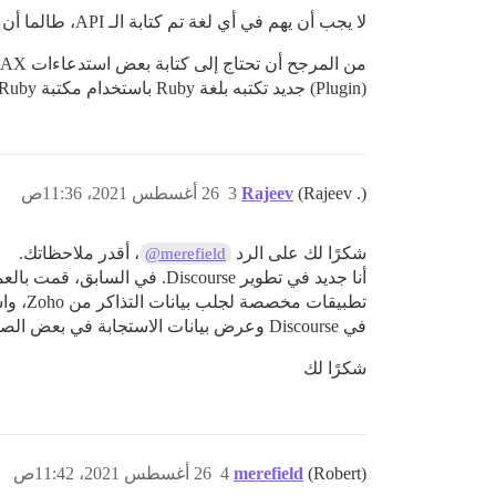
لا يجب أن يهم في أي لغة تم كتابة الـ API، طالما أن جميع التفاعلات تتم عبر HTTP.
(Plugin) جديد تكتبه بلغة Ruby باستخدام مكتبة Ruby مناسبة مثل Excon أو Httparty.
(Rajeev .)
Rajeev
3
26 أغسطس 2021، 11:36ص
شكرًا لك على الرد
، أقدر ملاحظاتك.
@merefield
في Discourse وعرض بيانات الاستجابة في بعض الصفحات الثابتة للمستخدم.
شكرًا لك
(Robert)
merefield
4
26 أغسطس 2021، 11:42ص