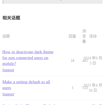
相关话题
浏
话题
回复
览
活动
量
How to deactivate dark theme
for non connected users on
2024 年9 月
18
441
mobile?
5 日
Support
Make a setting default to all
2023 年4 月
users
3
533
18 日
Support