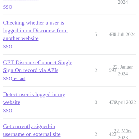
2024
SSO
Checking whether a user is
logged in on Discourse from
5
432
23. Juli 2024
another website
SSO
GET DiscourseConnect Single
22. Januar
Sign On record via APIs
2
593
2024
SSO
rest-api
Detect user is logged in my
website
0
470
6. April 2022
SSO
Get currently signed-in
22. März
username on external site
2
422
2023