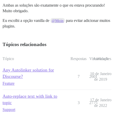
Ambas as soluções são exatamente o que eu estava procurando!
Muito obrigado.
Eu escolhi a opção vanilla de
para evitar adicionar muitos
@Moin
plugins.
Tópicos relacionados
Tópico
Respostas
Visualizações
Atividade
Any Autolinker solution for
10 de Janeiro
Discourse?
7
2601
de 2019
Feature
Auto-replace text with link to
17 de Janeiro
topic
3
2775
de 2022
Support