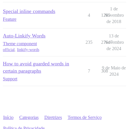
1 de
Special inline commands
4
1285
Novembro
Feature
de 2018
Auto-Linkify Words
13 de
235
27647
Novembro
Theme component
de 2024
official
,
linkify-words
How to avoid guarded words in
9 de Maio de
certain paragraphs
7
308
2024
Support
Início
Categorias
Diretrizes
Termos de Serviço
Política de Privacidade