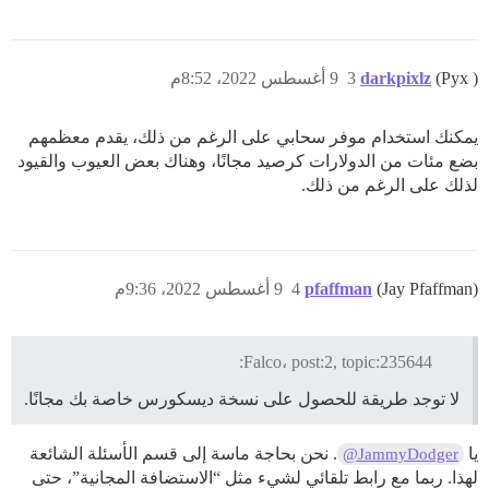
(Pyx )
darkpixlz
3
9 أغسطس 2022، 8:52م
يمكنك استخدام موفر سحابي على الرغم من ذلك، يقدم معظمهم
بضع مئات من الدولارات كرصيد مجانًا، وهناك بعض العيوب والقيود
لذلك على الرغم من ذلك.
(Jay Pfaffman)
pfaffman
4
9 أغسطس 2022، 9:36م
Falco، post:2, topic:235644:
لا توجد طريقة للحصول على نسخة ديسكورس خاصة بك مجانًا.
يا
. نحن بحاجة ماسة إلى قسم الأسئلة الشائعة
@JammyDodger
لهذا. ربما مع رابط تلقائي لشيء مثل “الاستضافة المجانية”، حتى