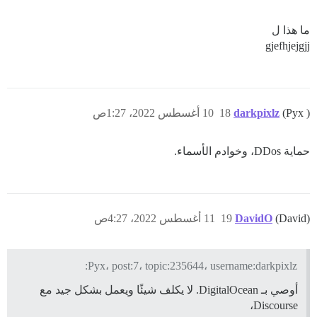
ما هذا ل
gjefhjejgjj
(Pyx )
darkpixlz
18
10 أغسطس 2022، 1:27ص
حماية DDos، وخوادم الأسماء.
(David)
DavidO
19
11 أغسطس 2022، 4:27ص
Pyx، post:7، topic:235644، username:darkpixlz:
أوصي بـ DigitalOcean. لا يكلف شيئًا ويعمل بشكل جيد مع
Discourse،