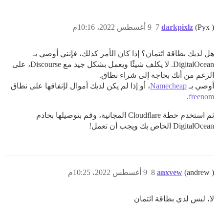
(Pyx )
darkpixlz
7
9 أغسطس 2022، 10:16م
هل لديك بطاقة ائتمان؟ إذا كان الأمر كذلك، فإنني أوصي بـ
DigitalOcean. لا يكلف شيئًا ويعمل بشكل جيد مع Discourse، على
الرغم من أنك بحاجة إلى شراء نطاق.
أوصي بـ
Namecheap
، أو إذا لم يكن لديك أموال لإنفاقها على نطاق
.
freenom
ثم استخدم خطة Cloudflare المجانية، وقم بتوصيلها بخادم
DigitalOcean الخاص بك ويجب أن تعمل!
(andrew )
anxvew
8
9 أغسطس 2022، 10:25م
لا، ليس لدي بطاقة ائتمان