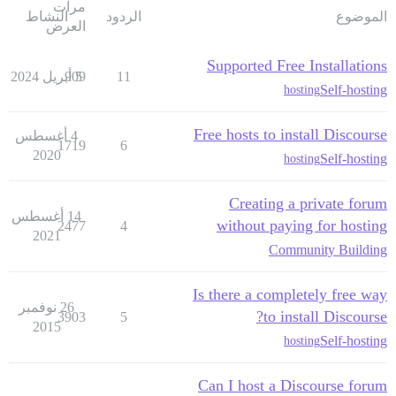
مرات
الموضوع
الردود
النشاط
العرض
Supported Free Installations
11
5 أبريل 2024
909
Self-hosting
hosting
Free hosts to install Discourse
4 أغسطس
1719
6
2020
Self-hosting
hosting
Creating a private forum
14 أغسطس
without paying for hosting
2477
4
2021
Community Building
Is there a completely free way
26 نوفمبر
to install Discourse?
3903
5
2015
Self-hosting
hosting
Can I host a Discourse forum