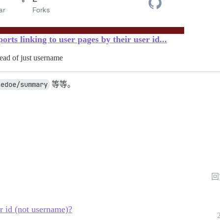
rts linking to user pages by their user id...
tead of just username
nedoe/summary
等等。
回
r id (not username)?