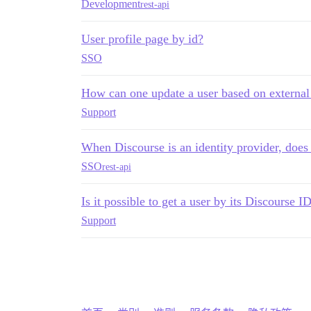
Development
rest-api
User profile page by id?
SSO
How can one update a user based on external
Support
When Discourse is an identity provider, does 
SSO
rest-api
Is it possible to get a user by its Discourse 
Support