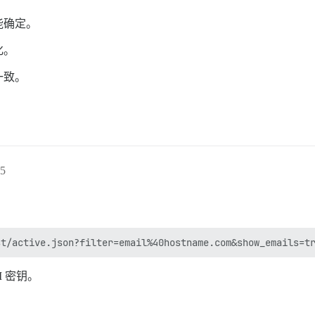
能确定。
化。
一致。
5
 密钥。