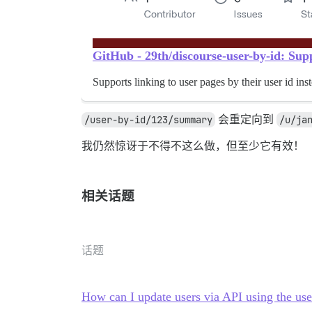
GitHub - 29th/discourse-user-by-id: Suppo
Supports linking to user pages by their user id ins
/user-by-id/123/summary
会重定向到
/u/ja
我仍然惊讶于不得不这么做，但至少它有效！
相关话题
话题
How can I update users via API using the use