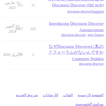
11 مارس
Discourse Discover (hhf tech)
321
11
2025
Support
discourse-discover
Introducing Discourse Discover
15 أكتوبر
8667
101
Announcements
2024
discourse-discover
,
new-feature
なぜDiscourse Discoverに私の
フォーラムがないんですか？
2
7 أبريل 2026
95
Community Building
discourse-discover
الصفحة الرئيسية
الفئات
الإرشادات
شروط الخدمة
سياسة الخصوصية