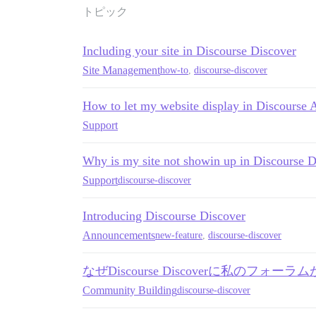
トピック
Including your site in Discourse Discover
Site Management
how-to
,
discourse-discover
How to let my website display in Discourse A
Support
Why is my site not showin up in Discourse D
Support
discourse-discover
Introducing Discourse Discover
Announcements
new-feature
,
discourse-discover
なぜDiscourse Discoverに私のフォ
Community Building
discourse-discover