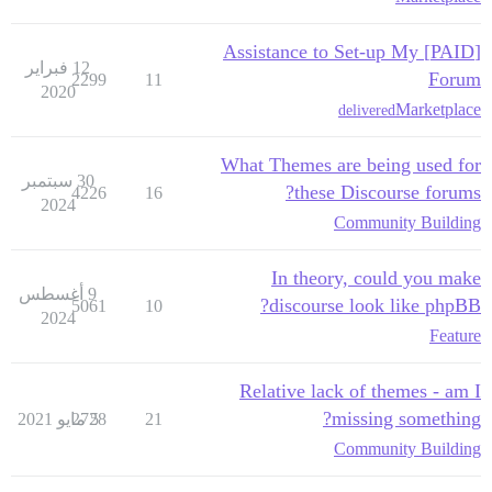
[PAID] Assistance to Set-up My
12 فبراير
Forum
2299
11
2020
Marketplace
delivered
What Themes are being used for
30 سبتمبر
these Discourse forums?
4226
16
2024
Community Building
In theory, could you make
9 أغسطس
discourse look like phpBB?
5061
10
2024
Feature
Relative lack of themes - am I
missing something?
21
5 مايو 2021
2728
Community Building