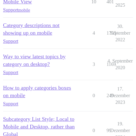
Mobile View
10
401
2025
Support
mobile
Category descriptions not
30.
showing up on mobile
4
1755
September
2022
Support
Way to view latest topics by
4. September
category on desktop?
3
1169
2020
Support
How to apply categories boxes
17.
on mobile
0
249
Dezember
2023
Support
Subcategory List Style; Local to
19.
Mobile and Desktop, rather than
0
99
Dezember
Global