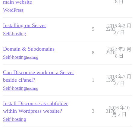
main website
8 日
WordPress
Installing on Server
2015 年2 月
5
2283
27 日
Self-hosting
Domain & Subdomains
2022 年2 月
8
2510
8 日
Self-hosting
hosting
Can Discourse work on a Server
2018 年7 月
beside cPanel?
1
1309
27 日
Self-hosting
hosting
Install Discourse as subfolder
2016 年10
within Wordpress website?
3
3176
月 2 日
Self-hosting