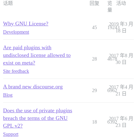
话题
回复
览
活动
量
Why GNU License?
2019 年3 月
45
19243
18 日
Development
Are paid plugins with
undisclosed license allowed to
2017 年8 月
28
4678
exist on meta?
30 日
Site feedback
A brand new discourse.org
2017 年4 月
29
6962
21 日
Blog
Does the use of private plugins
breach the terms of the GNU
2017 年6 月
18
6392
GPL v2?
23 日
Support