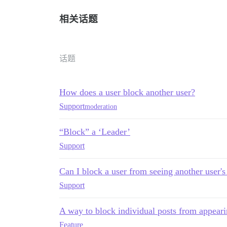
相关话题
话题
How does a user block another user?
Support
moderation
“Block” a ‘Leader’
Support
Can I block a user from seeing another user
Support
A way to block individual posts from appear
Feature