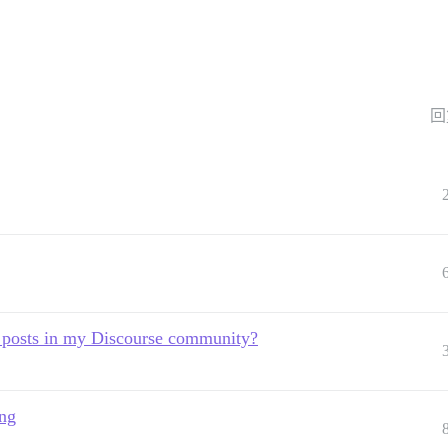
回
's posts in my Discourse community?
ing