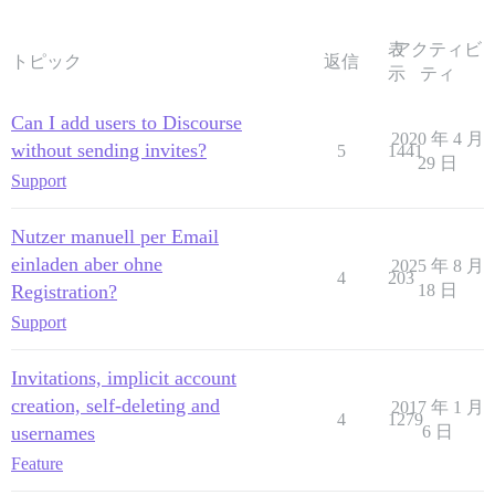
表
アクティビ
トピック
返信
示
ティ
Can I add users to Discourse
2020 年 4 月
without sending invites?
5
1441
29 日
Support
Nutzer manuell per Email
einladen aber ohne
2025 年 8 月
4
203
Registration?
18 日
Support
Invitations, implicit account
creation, self-deleting and
2017 年 1 月
4
1279
usernames
6 日
Feature