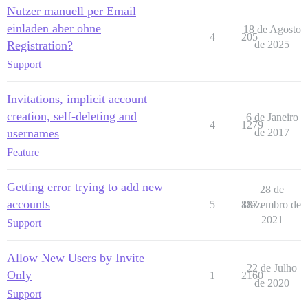
Nutzer manuell per Email
einladen aber ohne
18 de Agosto
4
205
Registration?
de 2025
Support
Invitations, implicit account
creation, self-deleting and
6 de Janeiro
4
1279
usernames
de 2017
Feature
Getting error trying to add new
28 de
accounts
5
887
Dezembro de
2021
Support
Allow New Users by Invite
22 de Julho
Only
1
2160
de 2020
Support