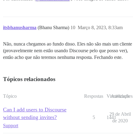
itsbhanusharma
(Bhanu Sharma)
10
Março 8, 2023, 8:33am
Não, nunca chegamos ao fundo disso. Eles não são mais um cliente
(provavelmente nem estão usando Discourse pelo que posso ver),
então acho que não teremos nenhuma resposta. Fechando este.
Tópicos relacionados
Tópico
Respostas
Visualizações
Atividade
Can I add users to Discourse
29 de Abril
without sending invites?
5
1441
de 2020
Support