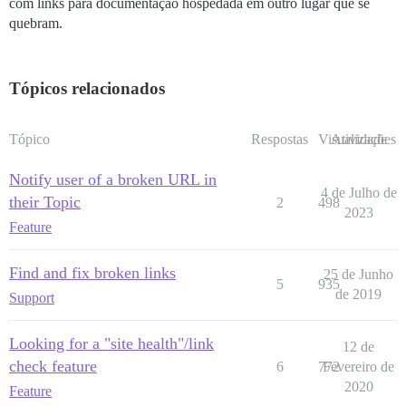
com links para documentação hospedada em outro lugar que se
quebram.
Tópicos relacionados
Tópico
Respostas
Visualizações
Atividade
Notify user of a broken URL in
4 de Julho de
their Topic
2
498
2023
Feature
Find and fix broken links
25 de Junho
5
935
de 2019
Support
Looking for a "site health"/link
12 de
check feature
6
772
Fevereiro de
2020
Feature