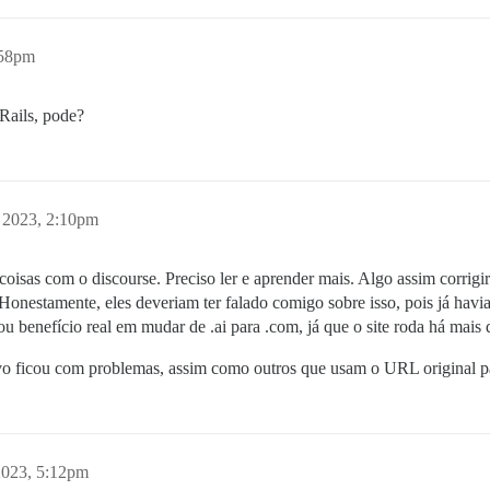
:58pm
 Rails, pode?
, 2023, 2:10pm
isas com o discourse. Preciso ler e aprender mais. Algo assim corrig
. Honestamente, eles deveriam ter falado comigo sobre isso, pois já h
 benefício real em mudar de .ai para .com, já que o site roda há mais 
ivo ficou com problemas, assim como outros que usam o URL original par
2023, 5:12pm