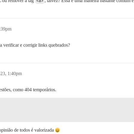
RL ou remover a tag
<a>
, talvez? Essa é uma maneira bastante comum e
1:39pm
 verificar e corrigir links quebrados?
023, 1:40pm
stões, como 404 temporários.
opinião de todos é valorizada