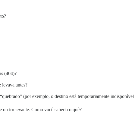
xto?
is (404)?
 levava antes?
“quebrado” (por exemplo, o destino está temporariamente indisponível 
te ou irrelevante. Como você saberia o quê?