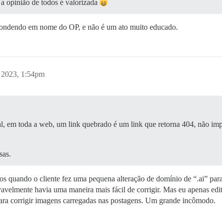
 a opinião de todos é valorizada
pondendo em nome do OP, e não é um ato muito educado.
, 2023, 1:54pm
, em toda a web, um link quebrado é um link que retorna 404, não impor
sas.
s quando o cliente fez uma pequena alteração de domínio de “.ai” par
avelmente havia uma maneira mais fácil de corrigir. Mas eu apenas edi
ara corrigir imagens carregadas nas postagens. Um grande incômodo.