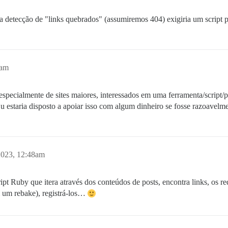
 detecção de "links quebrados" (assumiremos 404) exigiria um script p
7am
specialmente de sites maiores, interessados em uma ferramenta/script/
Eu estaria disposto a apoiar isso com algum dinheiro se fosse razoavelm
2023, 12:48am
t Ruby que itera através dos conteúdos de posts, encontra links, os requ
iam um rebake), registrá-los…