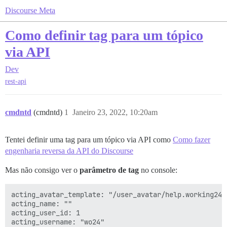
Discourse Meta
Como definir tag para um tópico
via API
Dev
rest-api
cmdntd
(cmdntd)
1
Janeiro 23, 2022, 10:20am
Tentei definir uma tag para um tópico via API como
Como fazer
engenharia reversa da API do Discourse
Mas não consigo ver o
parâmetro de tag
no console:
acting_avatar_template: "/user_avatar/help.working24.
acting_name: ""

acting_user_id: 1

acting_username: "wo24"
