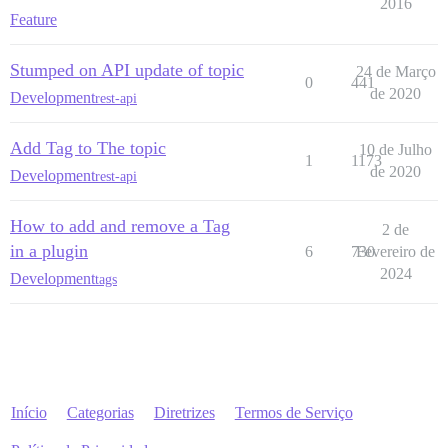
2016
Feature
Stumped on API update of topic
24 de Março
0
441
de 2020
Development
rest-api
Add Tag to The topic
10 de Julho
1
1173
de 2020
Development
rest-api
How to add and remove a Tag
2 de
in a plugin
6
730
Fevereiro de
2024
Development
tags
Início
Categorias
Diretrizes
Termos de Serviço