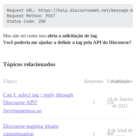
Request URL: https://help.discourseweb.net/message-bu
Request Method: POST

Mas não sei como isso
afeta a solicitação de tag
.
Você poderia me ajudar a definir a tag pela API do Discourse?
Tópicos relacionados
Tópico
Respostas
Visualizações
Atividade
Can I: select tag / reply through
19 de Janeiro
Discourse API?
1
528
de 2021
Development
rest-api
Discourse-tagging plugin
8 de Abril de
customization
1
960