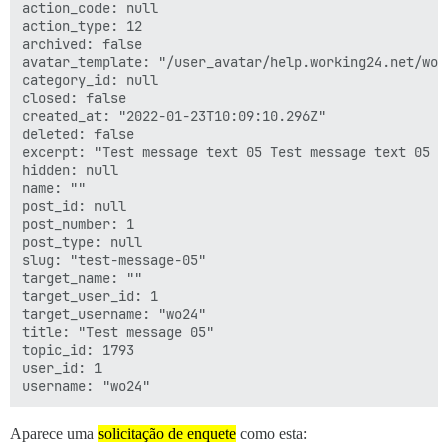
action_code: null

action_type: 12

archived: false

avatar_template: "/user_avatar/help.working24.net/wo24
category_id: null

closed: false

created_at: "2022-01-23T10:09:10.296Z"

deleted: false

excerpt: "Test message text 05 Test message text 05 T
hidden: null

name: ""

post_id: null

post_number: 1

post_type: null

slug: "test-message-05"

target_name: ""

target_user_id: 1

target_username: "wo24"

title: "Test message 05"

topic_id: 1793

user_id: 1

Aparece uma
solicitação de enquete
como esta: