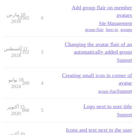
Add group flair on member
avatars
10 مارس
10565
0
2018
Site Management
group-flair
,
how-to
,
groups
Changing the avatar flair of an
11 أغسطس
automatically added group
1352
5
2018
Support
Creating small icon in corner of
18 يوليو
avatar
260
4
2024
Support
group-flair
Logo next to user title
15 أكتوبر
966
5
2020
Support
Icons and text next to the user
20 أكتوبر