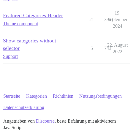
19.
Featured Categories Header
21
3911
September
Theme component
2024
Show categories without
22. August
selector
5
743
2022
Support
Startseite
Kategorien
Richtlinien
Nutzungsbedingungen
Datenschutzerklärung
Angetrieben von
Discourse
, beste Erfahrung mit aktiviertem
JavaScript