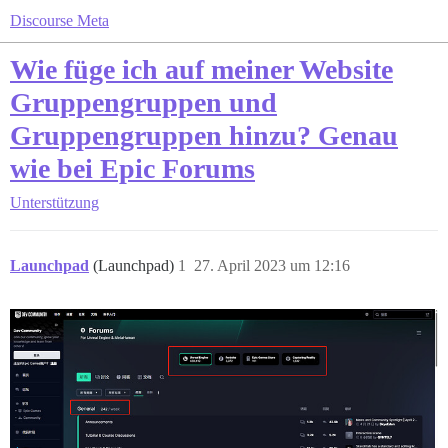
Discourse Meta
Wie füge ich auf meiner Website
Gruppengruppen und
Gruppengruppen hinzu? Genau
wie bei Epic Forums
Unterstützung
Launchpad
(Launchpad)
1
27. April 2023 um 12:16