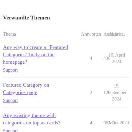
Verwandte Themen
Thema
Antworten
Aufrufe
Aktivität
Any way to create a "Featured
Categories" body on the
16. April
4
436
homepage?
2024
Support
Featured Category on
19.
Categories page
2
120
September
2024
Support
Any existing theme with
categories on top as cards?
4
962
1. März 2023
Support