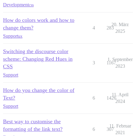
Development
css
How do colors work and how to
20. März
change them?
4
283
2025
Support
ux
Switching the discourse color
scheme: Changing Red Hues in
1. September
3
1167
CSS
2023
Support
How do you change the color of
11. April
Text?
6
1426
2024
Support
Best way to customise the
11. Februar
formatting of the link text?
6
307
2021