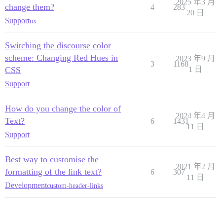
2025 年3 月
change them?
4
283
20 日
Support
ux
Switching the discourse color
scheme: Changing Red Hues in
2023 年9 月
3
1168
CSS
1 日
Support
How do you change the color of
2024 年4 月
Text?
6
1431
11 日
Support
Best way to customise the
2021 年2 月
formatting of the link text?
6
307
11 日
Development
custom-header-links