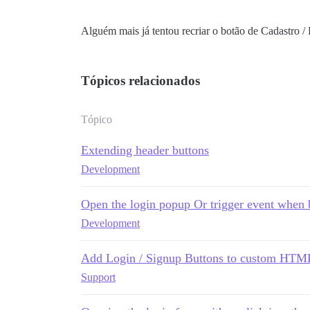
Alguém mais já tentou recriar o botão de Cadastro /
Tópicos relacionados
Tópico
Extending header buttons
Development
Open the login popup Or trigger event when b
Development
Add Login / Signup Buttons to custom HTM
Support