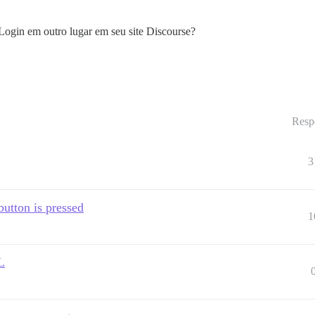
 Login em outro lugar em seu site Discourse?
Resp
3
utton is pressed
1
L