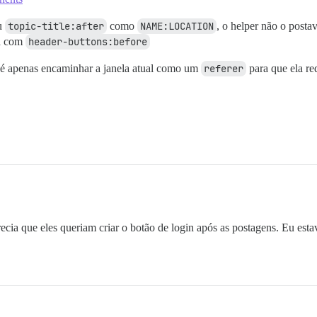
u
topic-title:after
como
NAME:LOCATION
, o helper não o posta
na com
header-buttons:before
, é apenas encaminhar a janela atual como um
referer
para que ela re
ia que eles queriam criar o botão de login após as postagens. Eu estav